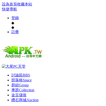
設為首頁
收藏本站
快捷導航
登錄
◆
◆
註冊
討論區
BBS
部落格
Space
群組
Group
專題
Collection
金豆儲值
鑽石商城
Auction