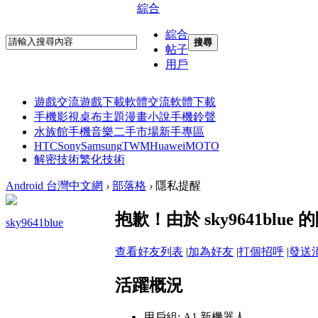
綜合
綜合
搜尋
帖子
用戶
遊戲交流
遊戲下載
軟體交流
軟體下載
手機影視
桌布主題
漫畫小說
手機鈴聲
水族館
手機音樂
二手市場
新手專區
HTC
Sony
Samsung
TWM
Huawei
MOTO
解密技術
繁化技術
Android 台灣中文網
›
部落格
›
隱私提醒
抱歉！由於 sky9641bl
sky9641blue
查看好友列表
|
加為好友
|
打個招呼
|
發送
活躍概況
用戶組:
A1 新機器人