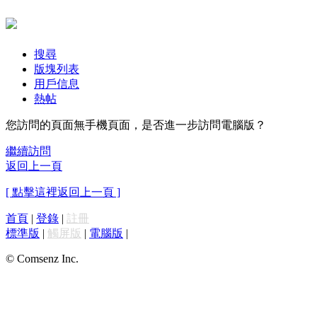
搜尋
版塊列表
用戶信息
熱帖
您訪問的頁面無手機頁面，是否進一步訪問電腦版？
繼續訪問
返回上一頁
[ 點擊這裡返回上一頁 ]
首頁
|
登錄
|
註冊
標準版
|
觸屏版
|
電腦版
|
© Comsenz Inc.