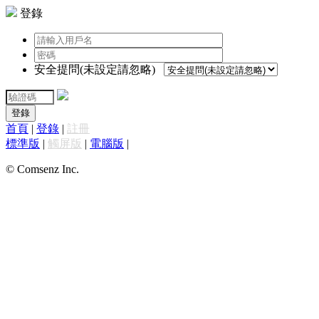
登錄
安全提問(未設定請忽略)
登錄
首頁
|
登錄
|
註冊
標準版
|
觸屏版
|
電腦版
|
© Comsenz Inc.