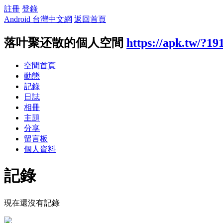
註冊
登錄
Android 台灣中文網
返回首頁
落叶聚还散的個人空間
https://apk.tw/?19
空間首頁
動態
記錄
日誌
相冊
主題
分享
留言板
個人資料
記錄
現在還沒有記錄