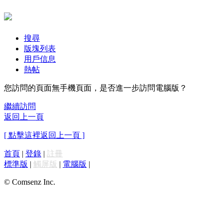
搜尋
版塊列表
用戶信息
熱帖
您訪問的頁面無手機頁面，是否進一步訪問電腦版？
繼續訪問
返回上一頁
[ 點擊這裡返回上一頁 ]
首頁
|
登錄
|
註冊
標準版
|
觸屏版
|
電腦版
|
© Comsenz Inc.