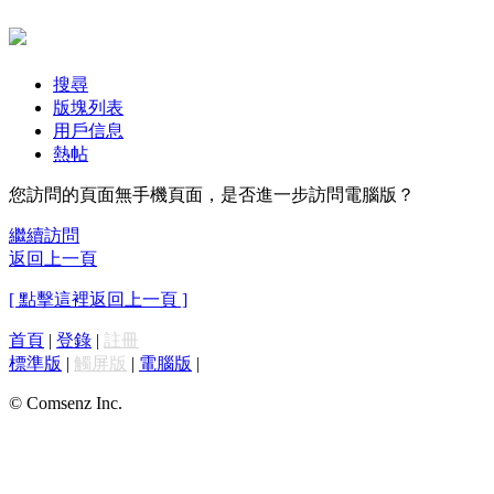
搜尋
版塊列表
用戶信息
熱帖
您訪問的頁面無手機頁面，是否進一步訪問電腦版？
繼續訪問
返回上一頁
[ 點擊這裡返回上一頁 ]
首頁
|
登錄
|
註冊
標準版
|
觸屏版
|
電腦版
|
© Comsenz Inc.