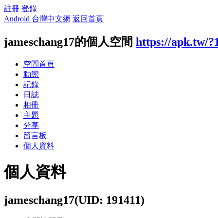
註冊
登錄
Android 台灣中文網
返回首頁
jameschang17的個人空間
https://apk.tw/?
空間首頁
動態
記錄
日誌
相冊
主題
分享
留言板
個人資料
個人資料
jameschang17
(UID: 191411)