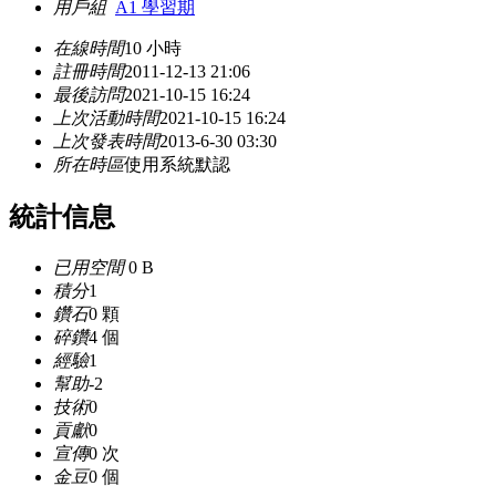
用戶組
A1 學習期
在線時間
10 小時
註冊時間
2011-12-13 21:06
最後訪問
2021-10-15 16:24
上次活動時間
2021-10-15 16:24
上次發表時間
2013-6-30 03:30
所在時區
使用系統默認
統計信息
已用空間
0 B
積分
1
鑽石
0 顆
碎鑽
4 個
經驗
1
幫助
-2
技術
0
貢獻
0
宣傳
0 次
金豆
0 個