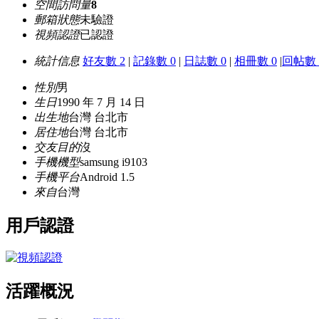
空間訪問量
8
郵箱狀態
未驗證
視頻認證
已認證
統計信息
好友數 2
|
記錄數 0
|
日誌數 0
|
相冊數 0
|
回帖數 
性別
男
生日
1990 年 7 月 14 日
出生地
台灣 台北市
居住地
台灣 台北市
交友目的
沒
手機機型
samsung i9103
手機平台
Android 1.5
來自
台灣
用戶認證
活躍概況