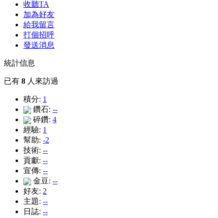
收聽TA
加為好友
給我留言
打個招呼
發送消息
統計信息
已有
8
人來訪過
積分:
1
鑽石:
--
碎鑽:
4
經驗:
1
幫助:
-2
技術:
--
貢獻:
--
宣傳:
--
金豆:
--
好友:
2
主題:
--
日誌:
--