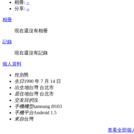
相冊:
--
分享:
--
相冊
現在還沒有相冊
記錄
現在還沒有記錄
個人資料
性別
男
生日
1990 年 7 月 14 日
出生地
台灣 台北市
居住地
台灣 台北市
交友目的
沒
手機機型
samsung i9103
手機平台
Android 1.5
來自
台灣
查看全部個