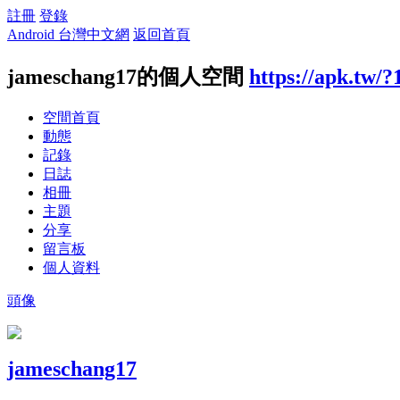
註冊
登錄
Android 台灣中文網
返回首頁
jameschang17的個人空間
https://apk.tw/?
空間首頁
動態
記錄
日誌
相冊
主題
分享
留言板
個人資料
頭像
jameschang17