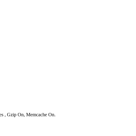
ries , Gzip On, Memcache On.