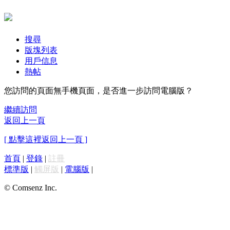
搜尋
版塊列表
用戶信息
熱帖
您訪問的頁面無手機頁面，是否進一步訪問電腦版？
繼續訪問
返回上一頁
[ 點擊這裡返回上一頁 ]
首頁
|
登錄
|
註冊
標準版
|
觸屏版
|
電腦版
|
© Comsenz Inc.