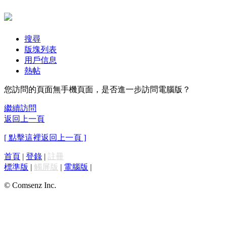
搜尋
版塊列表
用戶信息
熱帖
您訪問的頁面無手機頁面，是否進一步訪問電腦版？
繼續訪問
返回上一頁
[ 點擊這裡返回上一頁 ]
首頁
|
登錄
|
註冊
標準版
|
觸屏版
|
電腦版
|
© Comsenz Inc.