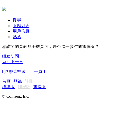
搜尋
版塊列表
用戶信息
熱帖
您訪問的頁面無手機頁面，是否進一步訪問電腦版？
繼續訪問
返回上一頁
[ 點擊這裡返回上一頁 ]
首頁
|
登錄
|
註冊
標準版
|
觸屏版
|
電腦版
|
© Comsenz Inc.