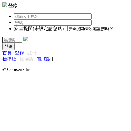
登錄
安全提問(未設定請忽略)
登錄
首頁
|
登錄
|
註冊
標準版
|
觸屏版
|
電腦版
|
© Comsenz Inc.