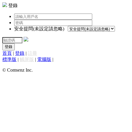
登錄
安全提問(未設定請忽略)
登錄
首頁
|
登錄
|
註冊
標準版
|
觸屏版
|
電腦版
|
© Comsenz Inc.