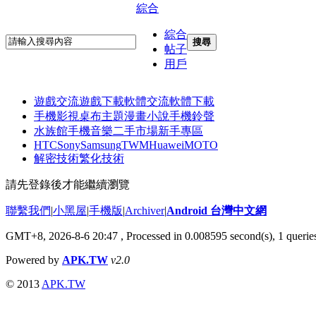
綜合
綜合
搜尋
帖子
用戶
遊戲交流
遊戲下載
軟體交流
軟體下載
手機影視
桌布主題
漫畫小說
手機鈴聲
水族館
手機音樂
二手市場
新手專區
HTC
Sony
Samsung
TWM
Huawei
MOTO
解密技術
繁化技術
請先登錄後才能繼續瀏覽
聯繫我們
|
小黑屋
|
手機版
|
Archiver
|
Android 台灣中文網
GMT+8, 2026-8-6 20:47
, Processed in 0.008595 second(s), 1 quer
Powered by
APK.TW
v2.0
© 2013
APK.TW