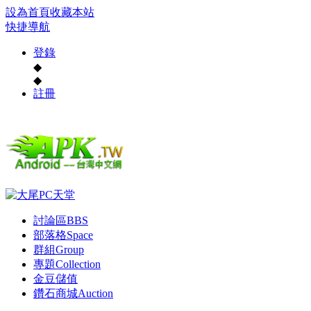
設為首頁
收藏本站
快捷導航
登錄
◆
◆
註冊
討論區
BBS
部落格
Space
群組
Group
專題
Collection
金豆儲值
鑽石商城
Auction