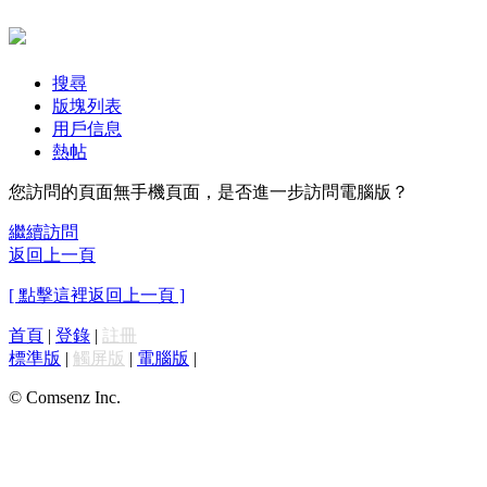
搜尋
版塊列表
用戶信息
熱帖
您訪問的頁面無手機頁面，是否進一步訪問電腦版？
繼續訪問
返回上一頁
[ 點擊這裡返回上一頁 ]
首頁
|
登錄
|
註冊
標準版
|
觸屏版
|
電腦版
|
© Comsenz Inc.