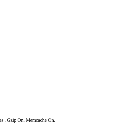
ries , Gzip On, Memcache On.