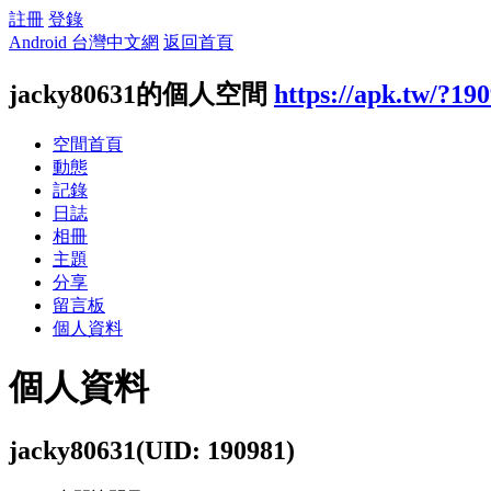
註冊
登錄
Android 台灣中文網
返回首頁
jacky80631的個人空間
https://apk.tw/?19
空間首頁
動態
記錄
日誌
相冊
主題
分享
留言板
個人資料
個人資料
jacky80631
(UID: 190981)