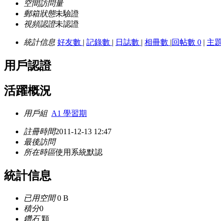
空間訪問量
郵箱狀態
未驗證
視頻認證
未認證
統計信息
好友數
|
記錄數
|
日誌數
|
相冊數
|
回帖數 0
|
主
用戶認證
活躍概況
用戶組
A1 學習期
註冊時間
2011-12-13 12:47
最後訪問
所在時區
使用系統默認
統計信息
已用空間
0 B
積分
0
鑽石
顆