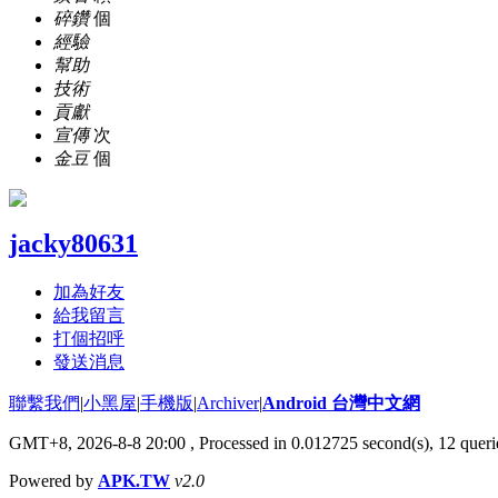
碎鑽
個
經驗
幫助
技術
貢獻
宣傳
次
金豆
個
jacky80631
加為好友
給我留言
打個招呼
發送消息
聯繫我們
|
小黑屋
|
手機版
|
Archiver
|
Android 台灣中文網
GMT+8, 2026-8-8 20:00
, Processed in 0.012725 second(s), 12 que
Powered by
APK.TW
v2.0