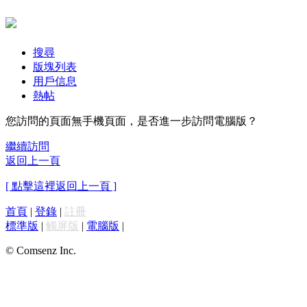
搜尋
版塊列表
用戶信息
熱帖
您訪問的頁面無手機頁面，是否進一步訪問電腦版？
繼續訪問
返回上一頁
[ 點擊這裡返回上一頁 ]
首頁
|
登錄
|
註冊
標準版
|
觸屏版
|
電腦版
|
© Comsenz Inc.