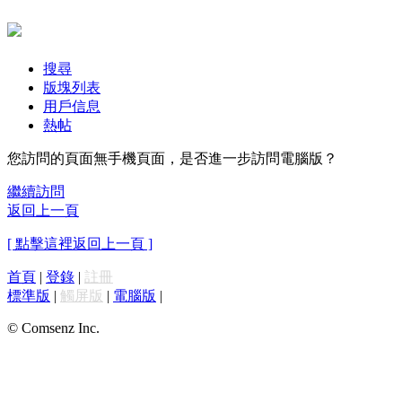
搜尋
版塊列表
用戶信息
熱帖
您訪問的頁面無手機頁面，是否進一步訪問電腦版？
繼續訪問
返回上一頁
[ 點擊這裡返回上一頁 ]
首頁
|
登錄
|
註冊
標準版
|
觸屏版
|
電腦版
|
© Comsenz Inc.