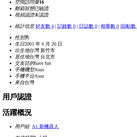
空間訪問量
16
郵箱狀態
已驗證
視頻認證
未認證
統計信息
好友數 4
|
記錄數 0
|
日誌數 0
|
相冊數 0
|
回帖數 
性別
男
生日
2001 年 6 月 20 日
出生地
台灣 新竹市
居住地
台灣 台北市
交友目的
have fun
手機機型
Asus
手機平台
Asus
來自
台灣
用戶認證
活躍概況
用戶組
A1 新機器人