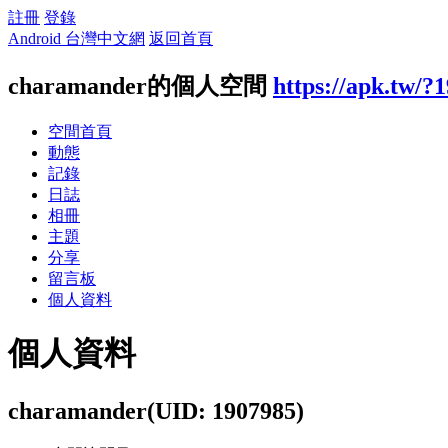
註冊
登錄
Android 台灣中文網
返回首頁
charamander的個人空間
https://apk.tw/?
空間首頁
動態
記錄
日誌
相冊
主題
分享
留言板
個人資料
個人資料
charamander
(UID: 1907985)