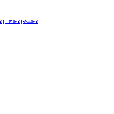
0
|
主題數 0
|
分享數 0