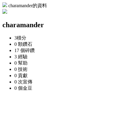
charamander的資料
charamander
3
積分
0 顆
鑽石
17 個
碎鑽
3
經驗
0
幫助
0
技術
0
貢獻
0 次
宣傳
0 個
金豆