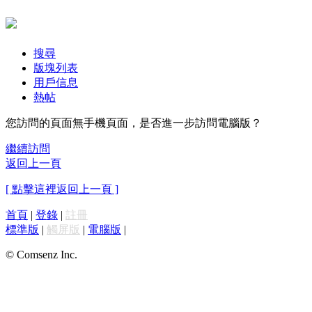
搜尋
版塊列表
用戶信息
熱帖
您訪問的頁面無手機頁面，是否進一步訪問電腦版？
繼續訪問
返回上一頁
[ 點擊這裡返回上一頁 ]
首頁
|
登錄
|
註冊
標準版
|
觸屏版
|
電腦版
|
© Comsenz Inc.