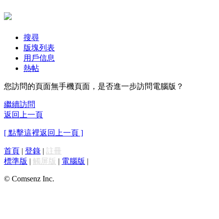
搜尋
版塊列表
用戶信息
熱帖
您訪問的頁面無手機頁面，是否進一步訪問電腦版？
繼續訪問
返回上一頁
[ 點擊這裡返回上一頁 ]
首頁
|
登錄
|
註冊
標準版
|
觸屏版
|
電腦版
|
© Comsenz Inc.