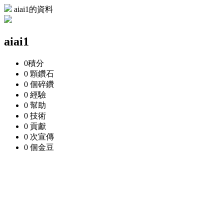
aiai1的資料
aiai1
0
積分
0 顆
鑽石
0 個
碎鑽
0
經驗
0
幫助
0
技術
0
貢獻
0 次
宣傳
0 個
金豆