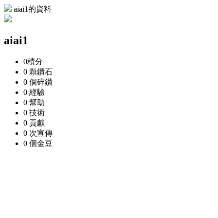
aiai1的資料
aiai1
0
積分
0 顆
鑽石
0 個
碎鑽
0
經驗
0
幫助
0
技術
0
貢獻
0 次
宣傳
0 個
金豆