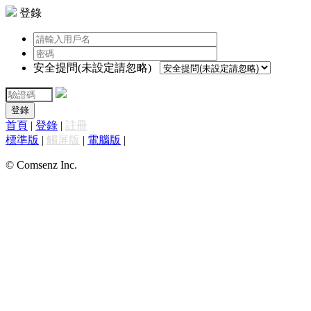
登錄
安全提問(未設定請忽略)
登錄
首頁
|
登錄
|
註冊
標準版
|
觸屏版
|
電腦版
|
© Comsenz Inc.