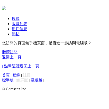
搜尋
版塊列表
用戶信息
熱帖
您訪問的頁面無手機頁面，是否進一步訪問電腦版？
繼續訪問
返回上一頁
[ 點擊這裡返回上一頁 ]
首頁
|
登錄
|
註冊
標準版
|
觸屏版
|
電腦版
|
© Comsenz Inc.