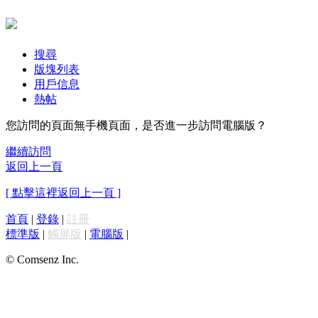
搜尋
版塊列表
用戶信息
熱帖
您訪問的頁面無手機頁面，是否進一步訪問電腦版？
繼續訪問
返回上一頁
[ 點擊這裡返回上一頁 ]
首頁
|
登錄
|
註冊
標準版
|
觸屏版
|
電腦版
|
© Comsenz Inc.