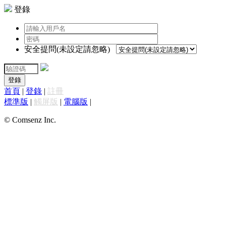
登錄
安全提問(未設定請忽略)
登錄
首頁
|
登錄
|
註冊
標準版
|
觸屏版
|
電腦版
|
© Comsenz Inc.