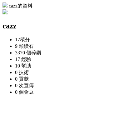
cazz的資料
cazz
17
積分
9 顆
鑽石
3370 個
碎鑽
17
經驗
10
幫助
0
技術
0
貢獻
0 次
宣傳
0 個
金豆