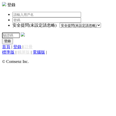
登錄
安全提問(未設定請忽略)
登錄
首頁
|
登錄
|
註冊
標準版
|
觸屏版
|
電腦版
|
© Comsenz Inc.