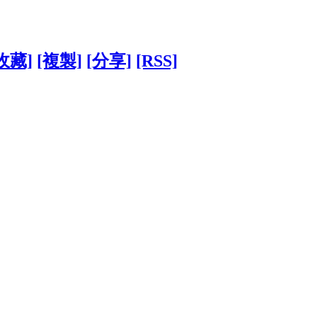
收藏]
[複製]
[分享]
[RSS]