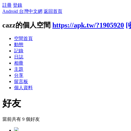
註冊
登錄
Android 台灣中文網
返回首頁
cazz的個人空間
https://apk.tw/?1905920
[
空間首頁
動態
記錄
日誌
相冊
主題
分享
留言板
個人資料
好友
當前共有
9
個好友