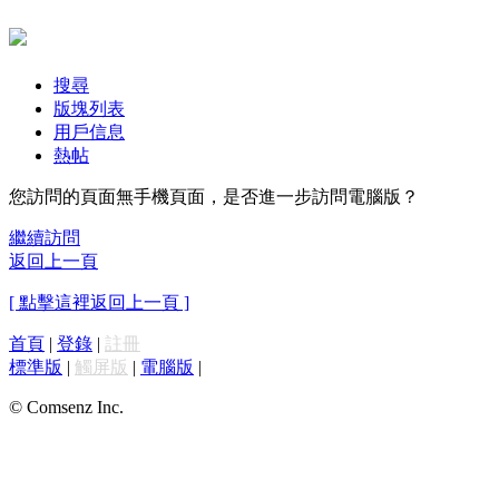
搜尋
版塊列表
用戶信息
熱帖
您訪問的頁面無手機頁面，是否進一步訪問電腦版？
繼續訪問
返回上一頁
[ 點擊這裡返回上一頁 ]
首頁
|
登錄
|
註冊
標準版
|
觸屏版
|
電腦版
|
© Comsenz Inc.