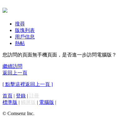
搜尋
版塊列表
用戶信息
熱帖
您訪問的頁面無手機頁面，是否進一步訪問電腦版？
繼續訪問
返回上一頁
[ 點擊這裡返回上一頁 ]
首頁
|
登錄
|
註冊
標準版
|
觸屏版
|
電腦版
|
© Comsenz Inc.