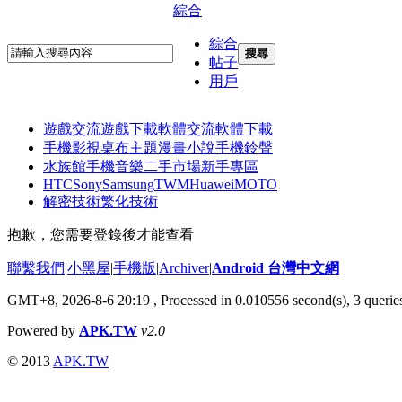
綜合
綜合
搜尋
帖子
用戶
遊戲交流
遊戲下載
軟體交流
軟體下載
手機影視
桌布主題
漫畫小說
手機鈴聲
水族館
手機音樂
二手市場
新手專區
HTC
Sony
Samsung
TWM
Huawei
MOTO
解密技術
繁化技術
抱歉，您需要登錄後才能查看
聯繫我們
|
小黑屋
|
手機版
|
Archiver
|
Android 台灣中文網
GMT+8, 2026-8-6 20:19
, Processed in 0.010556 second(s), 3 quer
Powered by
APK.TW
v2.0
© 2013
APK.TW