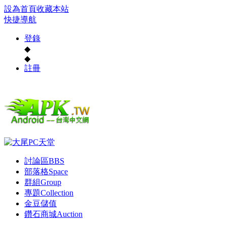
設為首頁
收藏本站
快捷導航
登錄
◆
◆
註冊
討論區
BBS
部落格
Space
群組
Group
專題
Collection
金豆儲值
鑽石商城
Auction