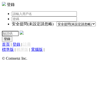
登錄
安全提問(未設定請忽略)
登錄
首頁
|
登錄
|
註冊
標準版
|
觸屏版
|
電腦版
|
© Comsenz Inc.