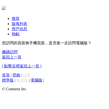
搜尋
版塊列表
用戶信息
熱帖
您訪問的頁面無手機頁面，是否進一步訪問電腦版？
繼續訪問
返回上一頁
[ 點擊這裡返回上一頁 ]
首頁
|
登錄
|
註冊
標準版
|
觸屏版
|
電腦版
|
© Comsenz Inc.