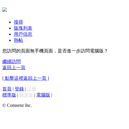
搜尋
版塊列表
用戶信息
熱帖
您訪問的頁面無手機頁面，是否進一步訪問電腦版？
繼續訪問
返回上一頁
[ 點擊這裡返回上一頁 ]
首頁
|
登錄
|
註冊
標準版
|
觸屏版
|
電腦版
|
© Comsenz Inc.