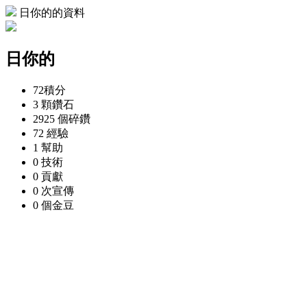
日你的的資料
日你的
72
積分
3 顆
鑽石
2925 個
碎鑽
72
經驗
1
幫助
0
技術
0
貢獻
0 次
宣傳
0 個
金豆