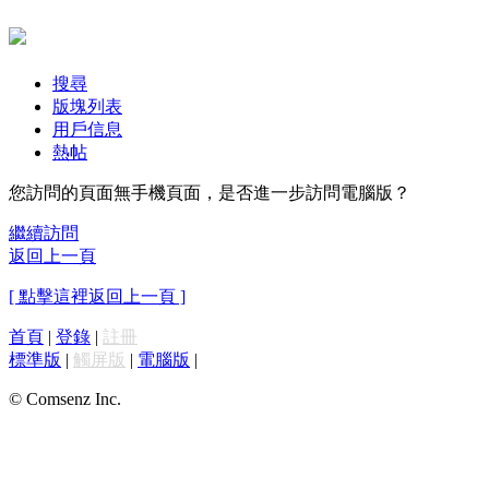
搜尋
版塊列表
用戶信息
熱帖
您訪問的頁面無手機頁面，是否進一步訪問電腦版？
繼續訪問
返回上一頁
[ 點擊這裡返回上一頁 ]
首頁
|
登錄
|
註冊
標準版
|
觸屏版
|
電腦版
|
© Comsenz Inc.