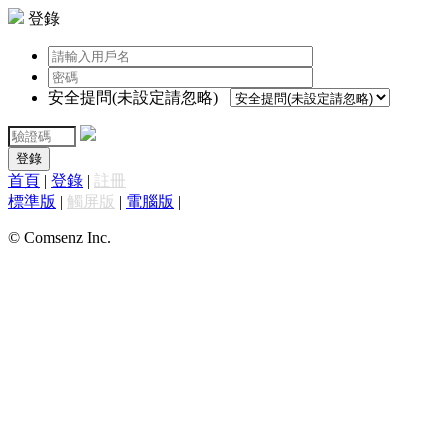
登錄
安全提問(未設定請忽略)
登錄
首頁
|
登錄
|
註冊
標準版
|
觸屏版
|
電腦版
|
© Comsenz Inc.