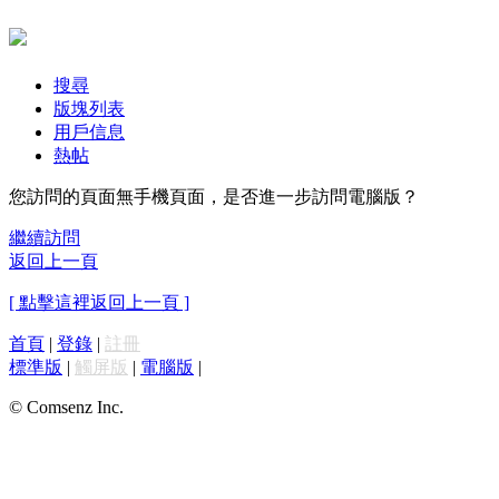
搜尋
版塊列表
用戶信息
熱帖
您訪問的頁面無手機頁面，是否進一步訪問電腦版？
繼續訪問
返回上一頁
[ 點擊這裡返回上一頁 ]
首頁
|
登錄
|
註冊
標準版
|
觸屏版
|
電腦版
|
© Comsenz Inc.