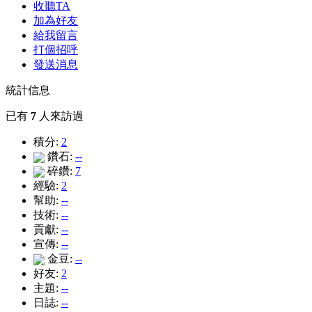
收聽TA
加為好友
給我留言
打個招呼
發送消息
統計信息
已有
7
人來訪過
積分:
2
鑽石:
--
碎鑽:
7
經驗:
2
幫助:
--
技術:
--
貢獻:
--
宣傳:
--
金豆:
--
好友:
2
主題:
--
日誌:
--