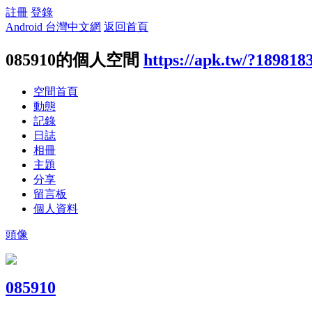
註冊
登錄
Android 台灣中文網
返回首頁
085910的個人空間
https://apk.tw/?189818
空間首頁
動態
記錄
日誌
相冊
主題
分享
留言板
個人資料
頭像
085910