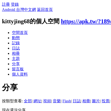
註冊
登錄
Android 台灣中文網
返回首頁
kittyjing68的個人空間
https://apk.tw/?18
空間首頁
動態
記錄
日誌
相冊
主題
分享
留言板
個人資料
分享
按類型查看:
全部
|
網址
|
視頻
|
音樂
|
Flash
|
日誌
|
相冊
|
圖片
|
投票
|
現在還沒分享