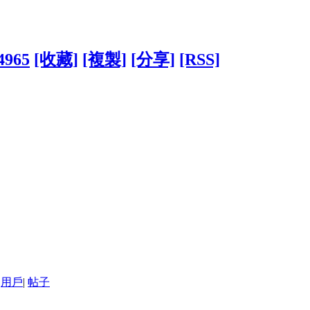
94965
[收藏]
[複製]
[分享]
[RSS]
用戶
|
帖子