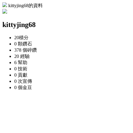
kittyjing68的資料
kittyjing68
20
積分
0 顆
鑽石
378 個
碎鑽
20
經驗
6
幫助
0
技術
0
貢獻
0 次
宣傳
0 個
金豆