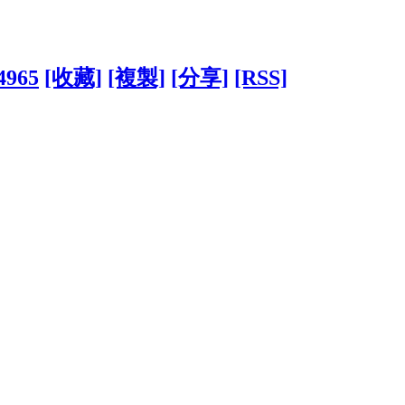
94965
[收藏]
[複製]
[分享]
[RSS]