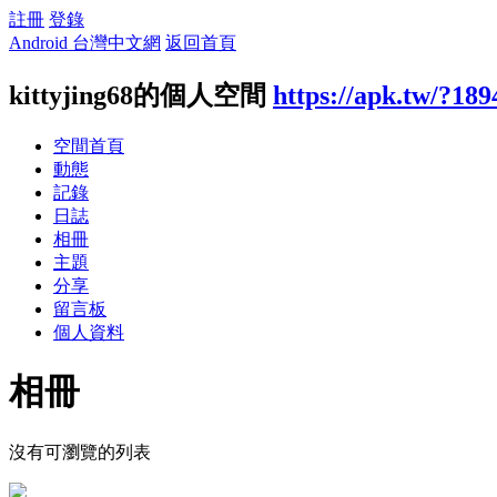
註冊
登錄
Android 台灣中文網
返回首頁
kittyjing68的個人空間
https://apk.tw/?18
空間首頁
動態
記錄
日誌
相冊
主題
分享
留言板
個人資料
相冊
沒有可瀏覽的列表