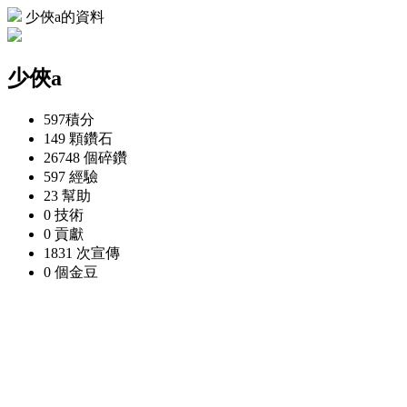
少俠a的資料
少俠a
597
積分
149 顆
鑽石
26748 個
碎鑽
597
經驗
23
幫助
0
技術
0
貢獻
1831 次
宣傳
0 個
金豆