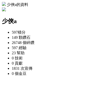
少俠a的資料
少俠a
597
積分
149 顆
鑽石
26748 個
碎鑽
597
經驗
23
幫助
0
技術
0
貢獻
1831 次
宣傳
0 個
金豆