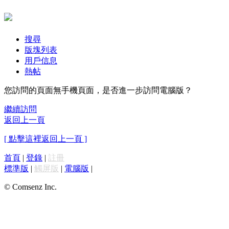
搜尋
版塊列表
用戶信息
熱帖
您訪問的頁面無手機頁面，是否進一步訪問電腦版？
繼續訪問
返回上一頁
[ 點擊這裡返回上一頁 ]
首頁
|
登錄
|
註冊
標準版
|
觸屏版
|
電腦版
|
© Comsenz Inc.