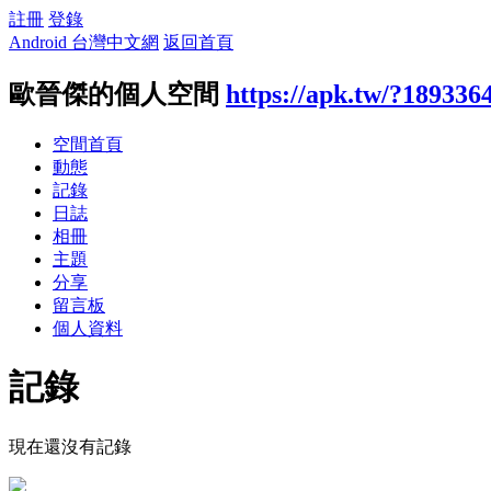
註冊
登錄
Android 台灣中文網
返回首頁
歐晉傑的個人空間
https://apk.tw/?189336
空間首頁
動態
記錄
日誌
相冊
主題
分享
留言板
個人資料
記錄
現在還沒有記錄