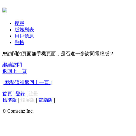
搜尋
版塊列表
用戶信息
熱帖
您訪問的頁面無手機頁面，是否進一步訪問電腦版？
繼續訪問
返回上一頁
[ 點擊這裡返回上一頁 ]
首頁
|
登錄
|
註冊
標準版
|
觸屏版
|
電腦版
|
© Comsenz Inc.